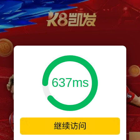
637ms